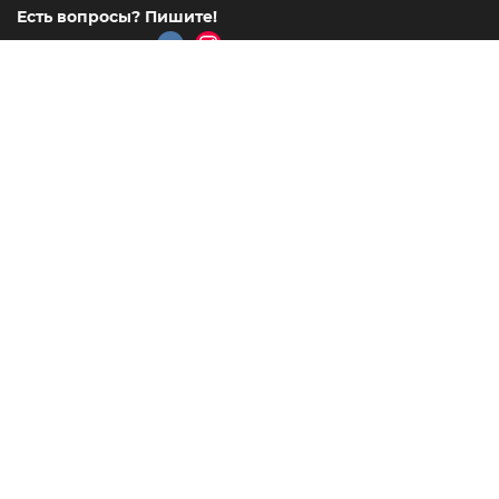
Есть вопросы? Пишите!
msk@lcn.ru
или
Все контакты
Адреса выставочных центров
Каталог
Покупателю
Маркетплейс
© 2006 - 2026
Интернет-магазин
«Центр Новинок»
г. Видное
,
Ул. Тинькова дом 39
Мы работаем
пн-пт 9.00-21.00
Мы принимаем