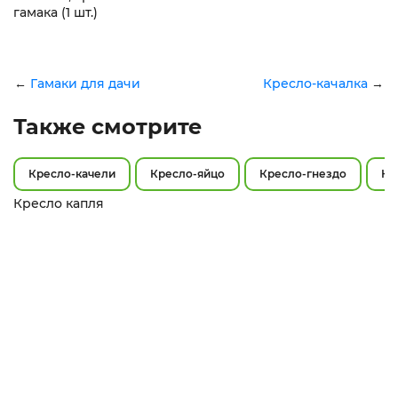
гамака (1 шт.)
←
Гамаки для дачи
Кресло-качалка
→
Также смотрите
Кресло-качели
Кресло-яйцо
Кресло-гнездо
Кр
Кресло капля