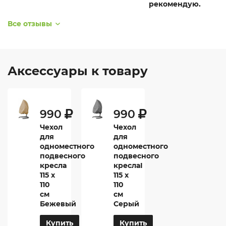
рекомендую.
Все отзывы
Аксессуары к товару
990
990
Чехол
Чехол
для
для
одноместного
одноместного
подвесного
подвесного
кресла
креслаI
115 х
115 х
110
110
см
см
Бежевый
Серый
Купить
Купить