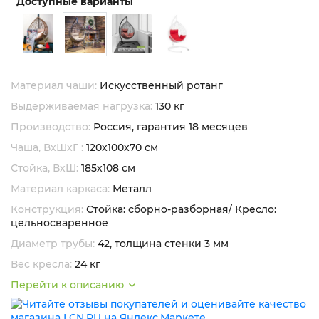
Доступные варианты
Материал чаши:
Искусственный ротанг
Выдерживаемая нагрузка:
130 кг
Производство:
Россия, гарантия 18 месяцев
Чаша, ВхШхГ :
120х100х70 см
Стойка, ВхШ:
185х108 см
Материал каркаса:
Металл
Конструкция:
Стойка: сборно-разборная/ Кресло:
цельносваренное
Диаметр трубы:
42, толщина стенки 3 мм
Вес кресла:
24 кг
Перейти к описанию