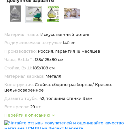
Доступные варианты
Материал чаши:
Искусственный ротанг
Выдерживаемая нагрузка:
140 кг
Производство:
Россия, гарантия 18 месяцев
Чаша, ВхШхГ :
135х125х80 см
Стойка, ВхШ:
185х108 см
Материал каркаса:
Металл
Конструкция:
Стойка: сборно-разборная/ Кресло:
цельносваренное
Диаметр трубы:
42, толщина стенки 3 мм
Вес кресла:
29 кг
Перейти к описанию