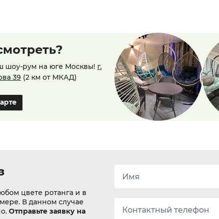
смотреть?
ш шоу-рум на юге Москвы!
г.
ова 39
(2 км от МКАД)
карте
з
юбом цвете ротанга и в
змере. В данном случае
но.
Отправьте заявку на