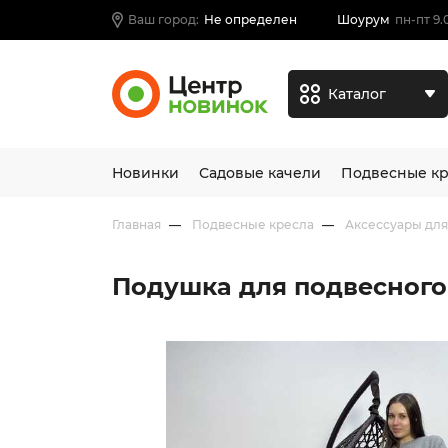
Ваш город:
Не определен
Шоурум
пн-пт 9.
Каталог
Новинки
Садовые качели
Подвесные кр
Главная
Подвесные кресла
Аксессуары для
Подушка для подвесног