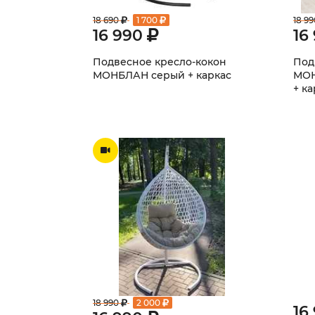
18 690
1 700
18 99
16 990
16
Подвесное кресло-кокон
Под
МОНБЛАН серый + каркас
МОН
+ ка
18 990
2 000
16