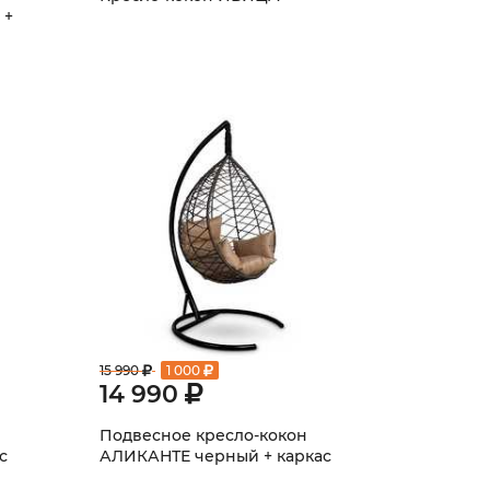
 +
15 990
1 000
14 990
Подвесное кресло-кокон
с
АЛИКАНТЕ черный + каркас