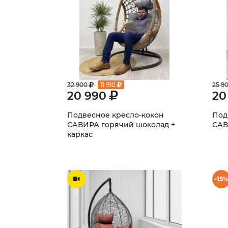
32 900
11 910
25 9
20 990
20
Подвесное кресло-кокон
Под
САВИРА горячий шоколад +
САВ
каркас
-15