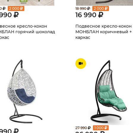
0
2 000
18 990
2 000
 990
16 990
весное кресло-кокон
Подвесное кресло-кокон
БЛАН горячий шоколад
МОНБЛАН коричневый +
ркас
каркас
27 990
1 000
 990