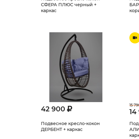
СФЕРА ПЛЮС черный +
БА
каркас
кор
15 79
42 900
14
Подвесное кресло-кокон
Под
ДЕРБЕНТ + каркас
АЛИ
кар