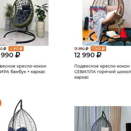
00
4 910
13 990
1 000
 990
12 990
весное кресло-кокон
Подвесное кресло-кокон
ИРА бамбук + каркас
СЕВИЛЛА горячий шокол
каркас
%