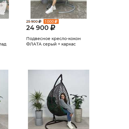
25 900
1 000
24 900
Подвесное кресло-кокон
лад
ФЛАТА серый + каркас