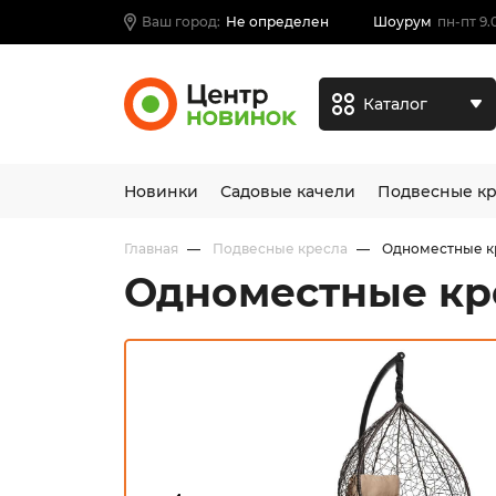
Ваш город:
Не определен
Шоурум
пн-пт 9.
Каталог
Новинки
Садовые качели
Подвесные кр
Главная
Подвесные кресла
Одноместные к
Одноместные кр