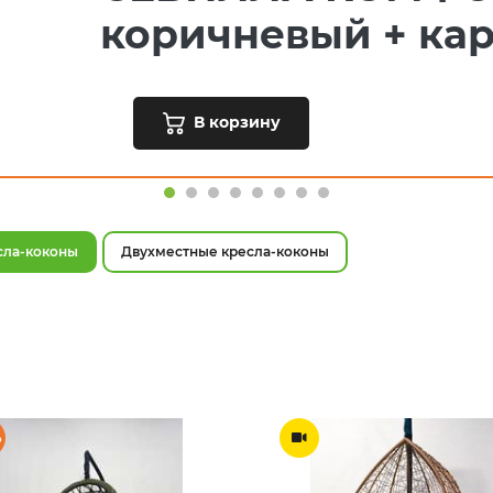
коричневый + ка
В корзину
сла-коконы
Двухместные кресла-коконы
%