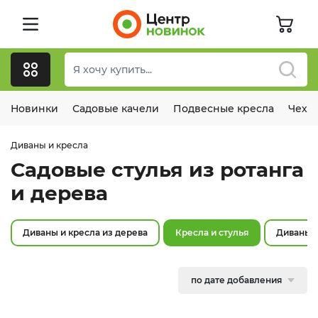
Новинки
Садовые качели
Подвесные кресла
Чехл
Диваны и кресла
Садовые стулья из ротанга
и дерева
Диваны и кресла из дерева
Кресла и стулья
Диваны д
по дате добавления