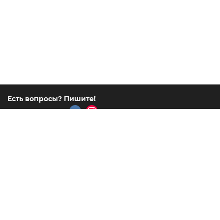
Есть вопросы? Пишите!
msk@lcn.ru
или
Все контакты
Адреса выставочных центров
Каталог
Покупателю