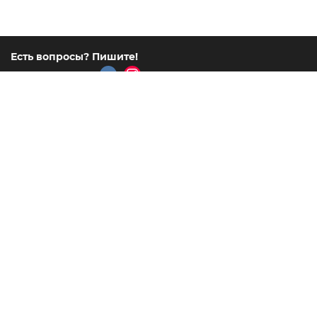
Есть вопросы? Пишите!
msk@lcn.ru
или
Все контакты
Адреса выставочных центров
Каталог
Покупателю
Маркетплейс
© 2006 - 2026
Интернет-магазин
«Центр Новинок»
г. Видное
,
Ул. Тинькова дом 39
Мы работаем
пн-пт 9.00-21.00