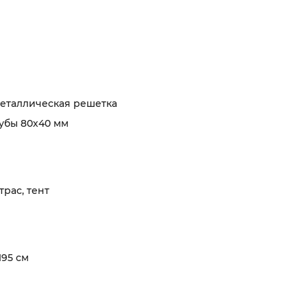
еталлическая решетка
убы 80х40 мм
трас, тент
 195 см