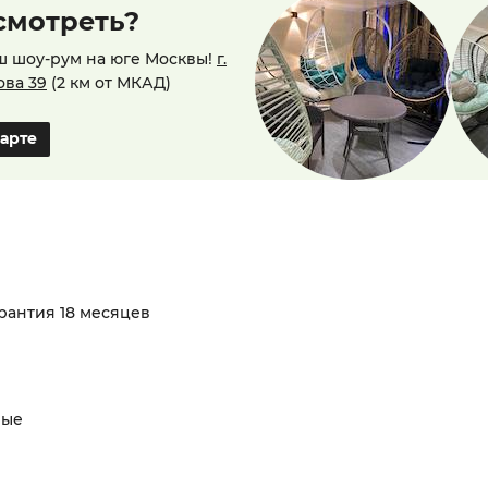
смотреть?
ш шоу-рум на юге Москвы!
г.
ова 39
(2 км от МКАД)
карте
арантия 18 месяцев
ные