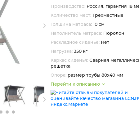
Производство:
Россия, гарантия 18 м
Количество мест:
Трехместные
Толщина матраса:
10 см
Наполнитель матраса:
Поролон
Раскладное сиденье:
Нет
Нагрузка:
350 кг
Каркас сиденья:
Сварная металличес
решетка
Опора:
размер трубы 80х40 мм
Перейти к описанию