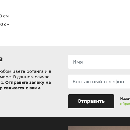
10 см
60 см
з
юбом цвете ротанга и в
змере. В данном случае
но.
Отправьте заявку на
 свяжется с вами.
Нажим
Отправить
обра