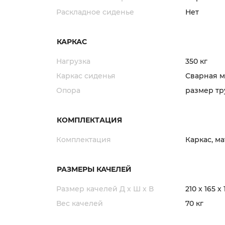
Раскладное сиденье
Нет
КАРКАС
Нагрузка
350 кг
Каркас сиденья
Сварная м
Опора
размер тр
КОМПЛЕКТАЦИЯ
Комплектация
Каркас, ма
РАЗМЕРЫ КАЧЕЛЕЙ
Размер качелей Д х Ш х В
210 х 165 х
Вес качелей
70 кг