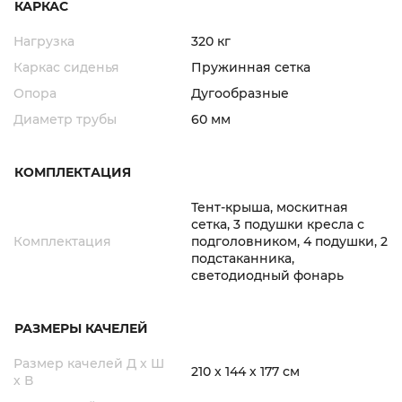
КАРКАС
Нагрузка
320 кг
Каркас сиденья
Пружинная сетка
Опора
Дугообразные
Диаметр трубы
60 мм
КОМПЛЕКТАЦИЯ
Тент-крыша, москитная
сетка, 3 подушки кресла с
Комплектация
подголовником, 4 подушки, 2
подстаканника,
светодиодный фонарь
РАЗМЕРЫ КАЧЕЛЕЙ
Размер качелей Д х Ш
210 х 144 х 177 см
х В