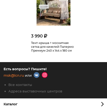
3 990
Тент-крыша + москитная
сетка для качелей Палермо
Премиум 240 х 144 х 180 см
Есть вопросы? Пишите!
msk@lcn.ru
или
Все контакты
Адреса выставочных центров
Каталог