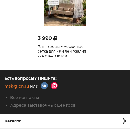
3 990
Тент-крыша + москитная
сетка для качелей Азалия
224 х 144 х 181 см
Есть вопросы? Пишите!
msk@lcn.ru
или
Все контакты
Адреса выставочных центров
Каталог