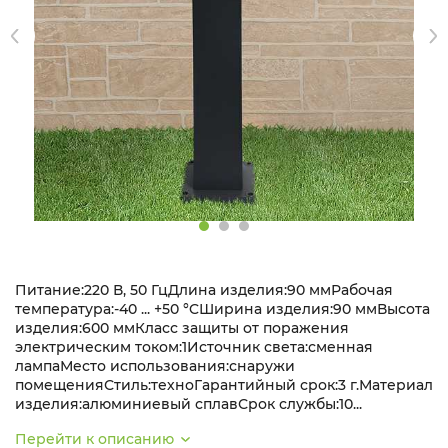
Питание:220 В, 50 ГцДлина изделия:90 ммРабочая
температура:-40 ... +50 °CШирина изделия:90 ммВысота
изделия:600 ммКласс защиты от поражения
электрическим током:1Источник света:сменная
лампаМесто использования:снаружи
помещенияСтиль:техноГарантийный срок:3 г.Материал
изделия:алюминиевый сплавСрок службы:10...
Перейти к описанию