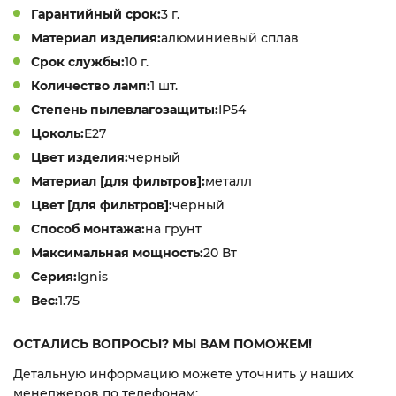
Гарантийный срок:
3 г.
Материал изделия:
алюминиевый сплав
Срок службы:
10 г.
Количество ламп:
1 шт.
Степень пылевлагозащиты:
IP54
Цоколь:
E27
Цвет изделия:
черный
Материал [для фильтров]:
металл
Цвет [для фильтров]:
черный
Способ монтажа:
на грунт
Максимальная мощность:
20 Вт
Серия:
Ignis
Вес:
1.75
ОСТАЛИСЬ ВОПРОСЫ? МЫ ВАМ ПОМОЖЕМ!
Детальную информацию можете уточнить у наших
менеджеров по телефонам: