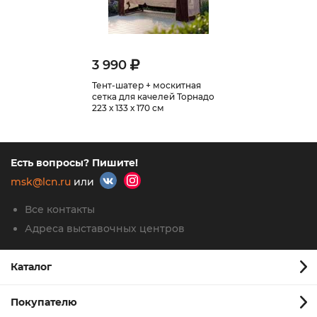
3 990
Тент-шатер + москитная
сетка для качелей Торнадо
223 х 133 х 170 см
Есть вопросы? Пишите!
msk@lcn.ru
или
Все контакты
Адреса выставочных центров
Каталог
Покупателю