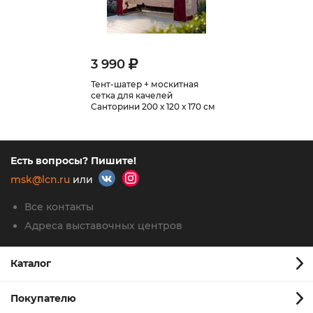
3 990
Тент-шатер + москитная
сетка для качелей
Санторини 200 х 120 х 170 см
Есть вопросы? Пишите!
msk@lcn.ru
или
Все контакты
Адреса выставочных центров
Каталог
Покупателю