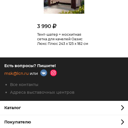
3 990
Тент-шатер + москитная
сетка для качелей Оазис
Люкс Плюс 243 х 125 х 182 см
Есть вопросы? Пишите!
msk@lcn.ru
или
Все контакты
Адреса выставочных центров
Каталог
Покупателю