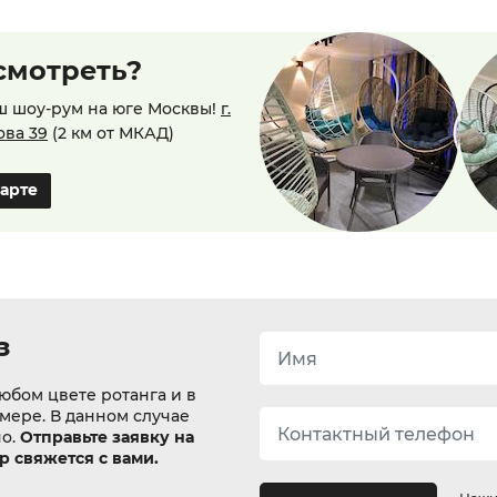
смотреть?
ш шоу-рум на юге Москвы!
г.
ова 39
(2 км от МКАД)
карте
з
юбом цвете ротанга и в
змере. В данном случае
но.
Отправьте заявку на
 свяжется с вами.