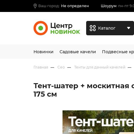
Ваш город:
Не определен
Шоурум
пн-пт 9.
Каталог
Новинки
Садовые качели
Подвесные кр
Главная
Сео
Тенты для дачный качелей
Тент-шатер + москитная с
175 см