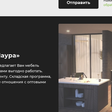
Нажим
Отправить
обра
Лаура»
едлагает Вам мебель
нами выгодно работать.
нту. Складская программа,
е отношения с оптовыми