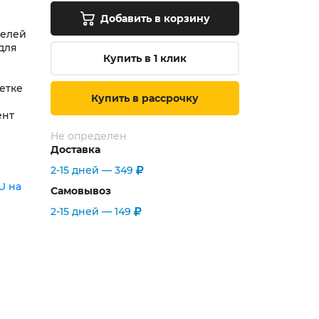
Добавить в корзину
челей
 для
Купить в 1 клик
сетке
Купить в рассрочку
ент
Не определен
Доставка
2-15 дней —
349
Самовывоз
2-15 дней —
149