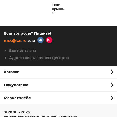
Тент
крыша
+
москитная
сетка
для
садовых
Есть вопросы? Пишите!
качелей
(с
msk@lcn.ru
или
прямой
крышей)
Все контакты
Адреса выставочных центров
Каталог
Покупателю
Маркетплейс
© 2006 - 2026
Интернет-магазин
«Центр Новинок»