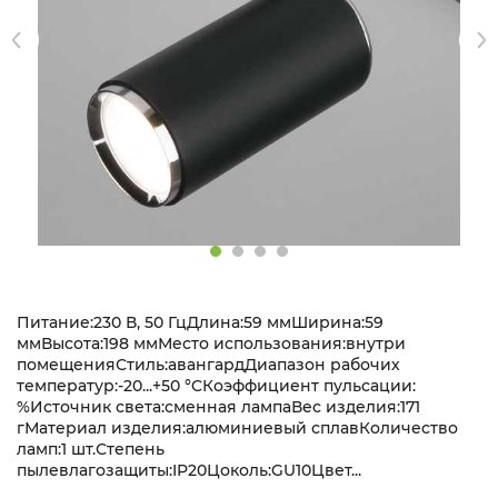
Питание:230 В, 50 ГцДлина:59 ммШирина:59
ммВысота:198 ммМесто использования:внутри
помещенияСтиль:авангардДиапазон рабочих
температур:-20...+50 °CКоэффициент пульсации:
%Источник света:сменная лампаВес изделия:171
гМатериал изделия:алюминиевый сплавКоличество
ламп:1 шт.Степень
пылевлагозащиты:IP20Цоколь:GU10Цвет...