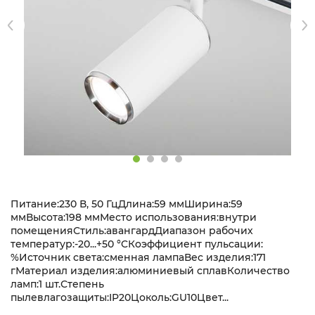
Питание:230 В, 50 ГцДлина:59 ммШирина:59
ммВысота:198 ммМесто использования:внутри
помещенияСтиль:авангардДиапазон рабочих
температур:-20...+50 °CКоэффициент пульсации:
%Источник света:сменная лампаВес изделия:171
гМатериал изделия:алюминиевый сплавКоличество
ламп:1 шт.Степень
пылевлагозащиты:IP20Цоколь:GU10Цвет...