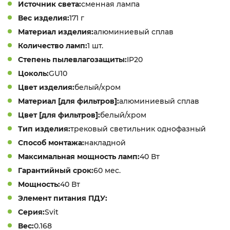
Источник света:
сменная лампа
Вес изделия:
171 г
Материал изделия:
алюминиевый сплав
Количество ламп:
1 шт.
Степень пылевлагозащиты:
IP20
Цоколь:
GU10
Цвет изделия:
белый/хром
Материал [для фильтров]:
алюминиевый сплав
Цвет [для фильтров]:
белый/хром
Тип изделия:
трековый светильник однофазный
Способ монтажа:
накладной
Максимальная мощность ламп:
40 Вт
Гарантийный срок:
60 мес.
Мощность:
40 Вт
Элемент питания ПДУ:
Серия:
Svit
Вес:
0.168