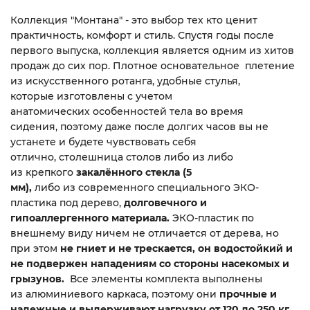
Коллекция "Монтана" - это выбор тех кто ценит
практичность, комфорт и стиль. Спустя годы после
первого выпуска, коллекция является одним из хитов
продаж до сих пор. Плотное основательное плетение
из искусственного ротанга, удобные стулья,
которые изготовлены с учетом
анатомических особенностей тела во время
сидения, поэтому даже после долгих часов вы не
устанете и будете чувствовать себя
отлично, столешница cтолов либо из либо
из крепкого
закалённого стекла (5
мм),
либо из современного специального ЭКО-
пластика под дерево,
долговечного и
гипоаллергенного материала.
ЭКО-пластик по
внешнему виду ничем не отличается от дерева, но
при этом
не гниет и не трескается, он водостойкий и
не подвержен нападениям со стороны насекомых и
грызунов.
Все элементы комплекта выполнены
из алюминиевого каркаса, поэтому они
прочные и
надежные и выдерживают нагрузку от 120 до 250 кг.