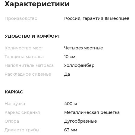
Характеристики
Производство
Россия, гарантия 18 месяцев
УДОБСТВО И КОМФОРТ
Количество мест
Четырехместные
Толщина матраса
10 см
Наполнитель матраса
холлофайбер
Раскладное сиденье
Да
КАРКАС
Нагрузка
400 кг
Каркас сиденья
Металлическая решетка
Опора
Дугообразные
Диаметр трубы
63 мм