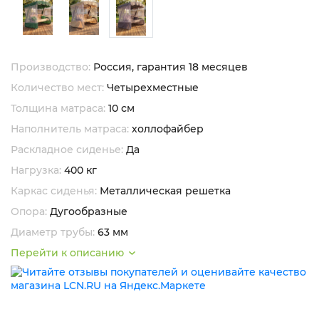
Производство:
Россия, гарантия 18 месяцев
Количество мест:
Четырехместные
Толщина матраса:
10 см
Наполнитель матраса:
холлофайбер
Раскладное сиденье:
Да
Нагрузка:
400 кг
Каркас сиденья:
Металлическая решетка
Опора:
Дугообразные
Диаметр трубы:
63 мм
Перейти к описанию