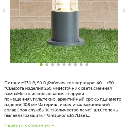
Питание:230 В, 50 ГцРабочая температура:-40 ... +50
°CВысота изделия:250 ммИсточник света:сменная
лампаМесто использования:снаружи
помещенияСтиль:техноГарантийный срок:3 г.Диаметр
изделия:108 ммМатериал изделия:алюминиевый
сплавСрок службы:10 г.Количество ламп:1 шт.Степень
пылевлагозащиты:IP54Цоколь:E27Цвет...
Перейти к описанию