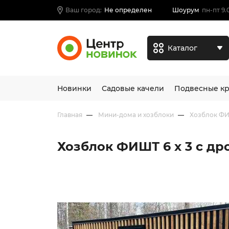
Ваш город:
Не определен
Шоурум
пн-пт 9.
Каталог
Новинки
Садовые качели
Подвесные кр
Главная
Мини-дома и хозблоки
Хозблок Ф
Хозблок ФИШТ 6 х 3 с д