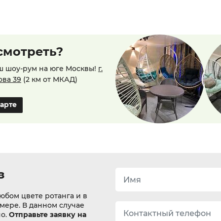
смотреть?
ш шоу-рум на юге Москвы!
г.
ова 39
(2 км от МКАД)
карте
з
юбом цвете ротанга и в
змере. В данном случае
но.
Отправьте заявку на