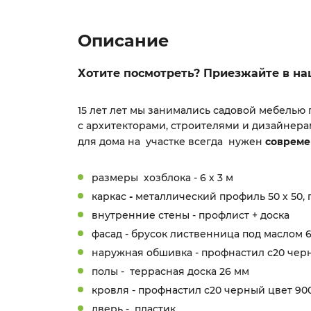
Описание
Хотите посмотреть? Приезжайте в наш
15 лет лет мы занимались садовой мебелью
с архитекторами, строителями и дизайнер
для дома на участке всегда нужен
совреме
размеры хозблока - 6 х 3 м
каркас
-
металлический профиль 50 х 50,
внутренние стены - профлист + доска
фасад - брусок лиственница под маслом 6
наружная обшивка - профнастил с20 чер
полы - террасная доска 26 мм
кровля - профнастил с20 черный цвет 90
дверь - пластик