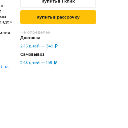
Купить в 1 клик
аш
л
 мы
Купить в рассрочку
рендом
Не определен
силия
Доставка
2-15 дней —
349
Самовывоз
2-15 дней —
149