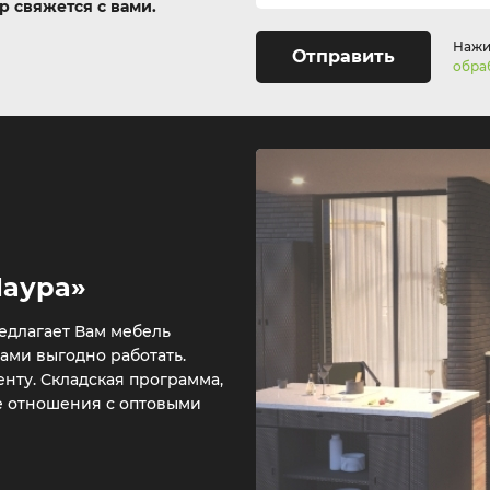
 свяжется с вами.
Нажим
Отправить
обра
Лаура»
едлагает Вам мебель
нами выгодно работать.
нту. Складская программа,
е отношения с оптовыми