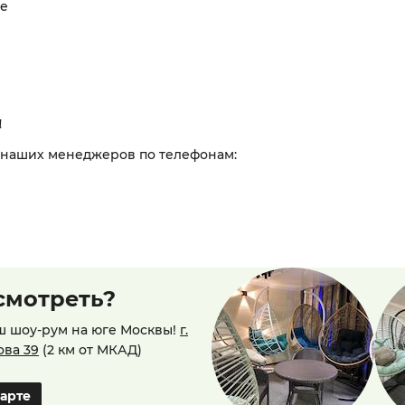
е
!
 наших менеджеров по телефонам:
смотреть?
ш шоу-рум на юге Москвы!
г.
ова 39
(2 км от МКАД)
карте