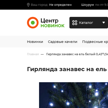
Ваш город:
Не определен
Шоурум
пн-пт 9.
Каталог
Новинки
Садовые качели
Подвесные кр
Главная
Гирлянда занавес на ель белый 0,45*1,5
Гирлянда занавес на ель 