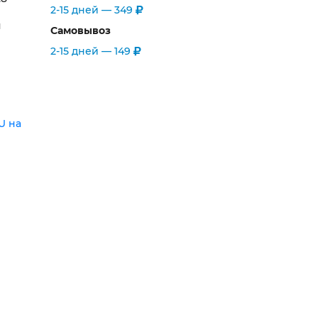
2-15 дней —
349
п
Самовывоз
2-15 дней —
149