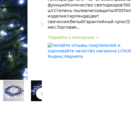
функцийКоличество светодиодов:150
шт.Степень пылевлагозащиты:IP20Ти
изделия:гирляндаЦвет
свечения:белыйГарантийный срок:12
мес.Торговая...
Перейти к описанию