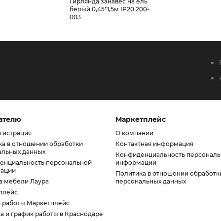
Гирлянда занавес на ель
белый 0,45*1,5м IP20 200-
003
ателю
Маркетплейс
гистрация
О компании
ка в отношении обработки
Контактная информация
альных данных
Конфиденциальность персонал
енциальность персональной
информации
ации
Политика в отношении обработк
а мебели Лаура
персональных данных
плейс
я работы Маркетплейс
а и график работы в Краснодаре