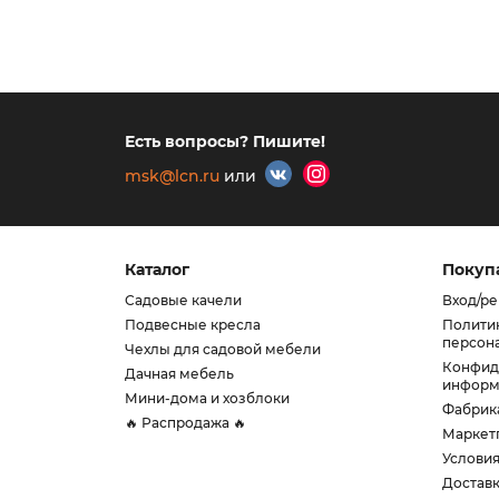
Есть вопросы? Пишите!
msk@lcn.ru
или
Каталог
Покуп
Садовые качели
Вход/ре
Подвесные кресла
Полити
персон
Чехлы для садовой мебели
Конфид
Дачная мебель
информ
Мини-дома и хозблоки
Фабрик
🔥 Распродажа 🔥
Маркет
Услови
Доставк