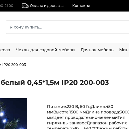
00-21.00
Оплата и доставка
Контакты
есла
Чехлы для садовой мебели
Дачная мебель
Мин
м IP20 200-003
белый 0,45*1,5м IP20 200-003
Питание:230 В, 50 ГцДлина:450
ммВысота:1500 ммДлина провода:300
ммЦвет провода:темно-зеленыйТип
гирлянды:занавесДиапазон рабочих
температур:-10 ... +40 °CРежим работы