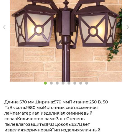
Длина:570 ммШирина:570 ммПитание:230 В, 50
ГцВысота:1980 ммИсточник света:сменная
лампаМатериал изделия:алюминиевый
сплавКоличество ламп:3 шт.Степень
пылевлагозащиты:IP33Цоколь:E27Цвет
изделия:коричневыйТип изделия:уличный