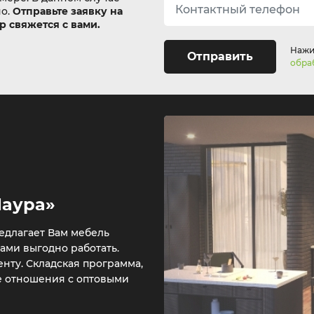
но.
Отправьте заявку на
 свяжется с вами.
Нажим
Отправить
обра
Лаура»
едлагает Вам мебель
нами выгодно работать.
нту. Складская программа,
е отношения с оптовыми