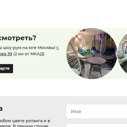
смотреть?
ш шоу-рум на юге Москвы!
г.
ова 39
(2 км от МКАД)
карте
з
юбом цвете ротанга и в
змере. В данном случае