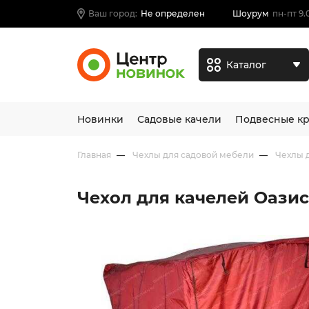
Ваш город:
Не определен
Шоурум
пн-пт 9.
Каталог
Новинки
Садовые качели
Подвесные кр
Главная
Чехлы для садовой мебели
Чехлы 
Чехол для качелей Оазис