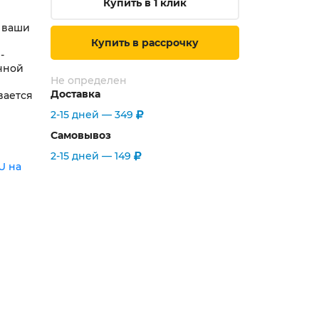
Купить в 1 клик
 ваши
Купить в рассрочку
-
чной
Не определен
Доставка
вается
2-15 дней —
349
Самовывоз
2-15 дней —
149