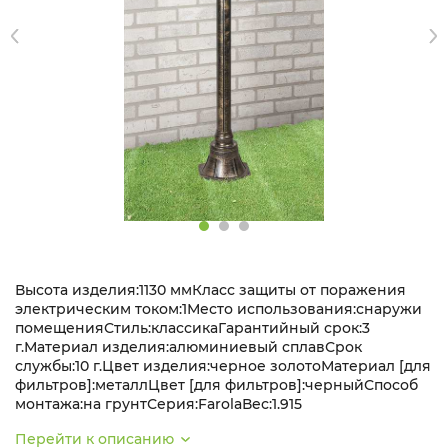
Высота изделия:1130 ммКласс защиты от поражения
электрическим током:1Место использования:снаружи
помещенияСтиль:классикаГарантийный срок:3
г.Материал изделия:алюминиевый сплавСрок
службы:10 г.Цвет изделия:черное золотоМатериал [для
фильтров]:металлЦвет [для фильтров]:черныйСпособ
монтажа:на грунтСерия:FarolaВес:1.915
Перейти к описанию